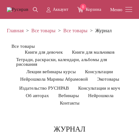
0
Аккаунт
Корзина
Меню
Главная
>
Все товары
>
Все товары
>
Журнал
Все товары
Книги для девочек
Книги для мальчиков
Тетради, раскраски, календари, альбомы для
рисования
Лекции вебинары курсы
Консультации
Нейрошкола Марины Абрамовой
Экотовары
Издательство РУСНРАВ
Консультации и коуч
Об авторах
Вебинары
Нейрошкола
Контакты
ЖУРНАЛ