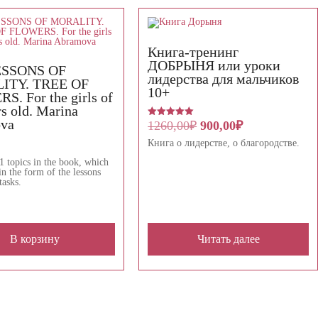
Книга-тренинг
ДОБРЫНЯ или уроки
ESSONS OF
лидерства для мальчиков
ITY. TREE OF
10+
. For the girls of
rs old. Marina
va
Первоначальная
Текущая
1260,00
₽
900,00
₽
Оценка
5.00
цена
цена:
из 5
Книга о лидерстве, о благородстве.
составляла
900,00₽.
1260,00₽.
1 topics in the book, which
n the form of the lessons
tasks.
В корзину
Читать далее