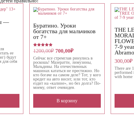
детей правильно!
ы —
Буратино. Уроки
THE L
богатства для мальчиков
MORAL
от 7+
FLOWERS
льная
кущая
7-9 yea
на:
ля
Первоначальная
Текущая
1200,00
₽
700,00
₽
Оценка
00,00₽.
Abramo
итать ее
5.00
цена
цена:
г) будут
из 5
Сейчас все стремглав ринулись в
300,00
₽
составляла
700,00₽.
 для себя
роскошь! Мазератти, лимузины,
1200,00₽.
Мальдивы. На отечественных
There are 1
машинах кататься не престижно. Но
performed i
кто богаче на самом деле? Тот, у кого
with home 
кредит на авто висит, или тот, кто
ездит на «калине», но без долга? По-
моему, ответ очевиден.
В корзину