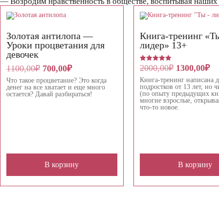
— Возродим нравственность в обществе, воспитывая наших 
Золотая антилопа —
Книга-тренинг «Т
Уроки процветания для
лидер» 13+
девочек
Первонача
Те
2000,00
₽
1300,00
₽
Первоначальная
Текущая
Оценка
1100,00
₽
700,00
₽
5.00
цена
це
цена
цена:
из 5
Книга-тренинг написана д
Что такое процветание? Это когда
составляла
13
составляла
700,00₽.
подростков от 13 лет, но ч
денег на все хватает и еще много
2000,00₽.
1100,00₽.
(по опыту предыдущих кни
остается? Давай разбираться!
многие взрослые, открывая
что-то новое.
В корзину
В корзину