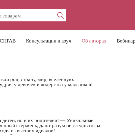
УСНРАВ
Консультации и коуч
Об авторах
Вебина
вой род, страну, мир, вселенную.
дрия у девочек и лидерства у мальчиков!
 детей, но и их родителей! — Уникальные
венный стержень, дают разум не следовать за
сходя из высших идеалов!